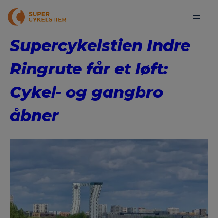
Supercykelstien Indre
Ringrute får et løft:
Cykel- og gangbro
åbner