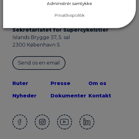
Administrér samtykke
Privatlivspolitik
Sekretariatet for Supercykelstier
Islands Brygge 37, 5. sal
2300 København S
Send os en email
Ruter
Presse
Om os
Nyheder
Dokumenter
Kontakt