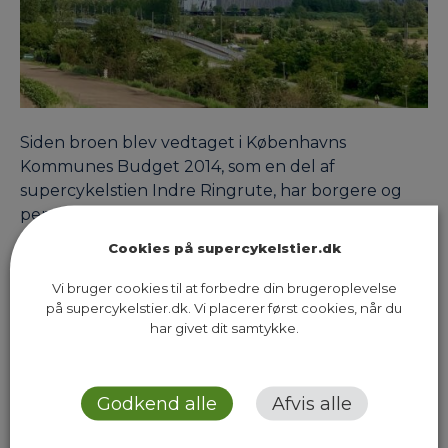
Siden broen blev vedtaget i Københavns
Kommunes Budget 2014, som en del af
supercykelstien Indre Ringrute, har borgere og
pendlere, der tager turen langs Vejlands Allé til
fods eller på cykel, ventet på en sikrere
Cookies på supercykelstier.dk
forbindelse over den trafikerede Artillerivej. Men
nu er ventetiden forbi. I dag åbner broen for trafik,
Vi bruger cookies til at forbedre din brugeroplevelse
på supercykelstier.dk. Vi placerer først cookies, når du
og torsdag d. 19.…
har givet dit samtykke.
Previous Page
Next Page
Godkend alle
Afvis alle