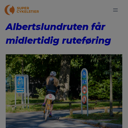
Albertslundruten får
midlertidig ruteføring