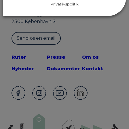
Privatlivspolitik
Sekretariatet for Supercykelstier
Islands Brygge 37, 5. sal
2300 København S
Send os en email
Ruter
Presse
Om os
Nyheder
Dokumenter
Kontakt