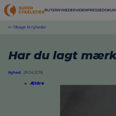
Spring
til
RUTER
NYHEDER
VIDEN
PRESSE
DOKUM
indhold
Tilbage til nyheder
Har du lagt mærke
Nyhed
29.04.2018
«
Ældre