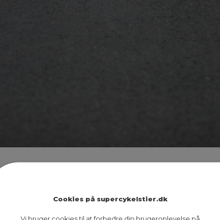
Cookies på supercykelstier.dk
g til bedre at kunne følge supercykelstierne på din 
Vi bruger cookies til at forbedre din brugeroplevelse på