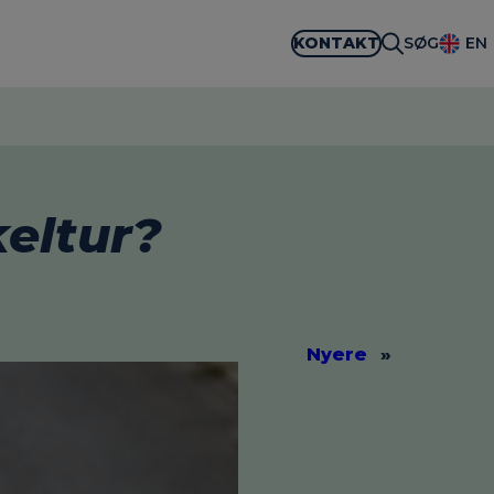
KONTAKT
SØG
EN
keltur?
Nyere
»