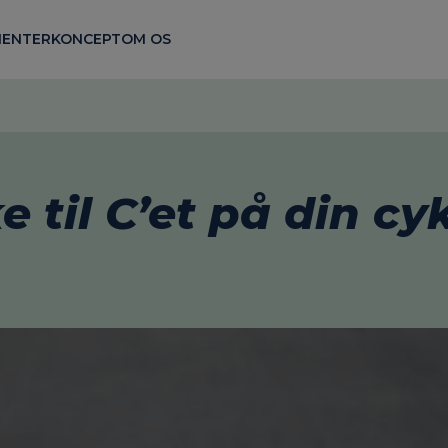
ENTER
KONCEPT
OM OS
 til C’et på din cy