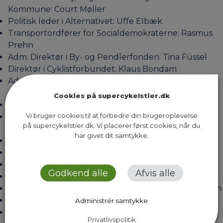
Kommune: Court Møller
Politisk leder i Alternativet: Uffe Elbæk
Transportordfører for Socialdemokraterne: Rasmus
Prehn
Adm. Direktør i By- og Pendlerfonden: Tina Füssel
Direktør i Cyklistforbundet: Klaus Bondam
Adm. Direktør i Diabetesforeningen: Henrik
Nedergaard
Cookies på supercykelstier.dk
Formand i Diabetesforeningen: Truels Schultz
Vi bruger cookies til at forbedre din brugeroplevelse
Chef for ledelsessekretariatet i Diabetesforeningen:
på supercykelstier.dk. Vi placerer først cookies, når du
Ane Jackson
har givet dit samtykke.
Direktør i Gate 21: Poul Erik Lauridsen
Adm. Direktør i Hjerteforeningen: Kim Høgh
Adm. Direktør i IBM: Henrik Bodskov
Godkend alle
Afvis alle
Kundedirektør i Metroselskabet: Rebekka Nymark
Direktør i Nordea Fonden: Henrik Lehmann Andersen
Adm. Direktør i Realdania: Jesper Nygård
Administrér samtykke
Formand for Trafik- og Miljøudvalget i Region
Privatlivspolitik