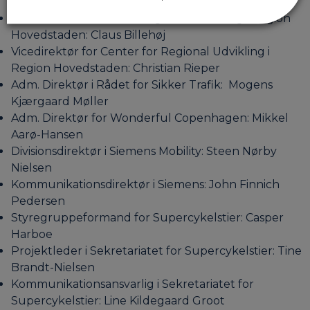
Hovedstaden: Jens Mandrup
Direktør for Center for Regional Udvikling i Region
Hovedstaden: Claus Billehøj
Vicedirektør for Center for Regional Udvikling i
Region Hovedstaden: Christian Rieper
Adm. Direktør i Rådet for Sikker Trafik: Mogens
Kjærgaard Møller
Adm. Direktør for Wonderful Copenhagen: Mikkel
Aarø-Hansen
Divisionsdirektør i Siemens Mobility: Steen Nørby
Nielsen
Kommunikationsdirektør i Siemens: John Finnich
Pedersen
Styregruppeformand for Supercykelstier: Casper
Harboe
Projektleder i Sekretariatet for Supercykelstier: Tine
Brandt-Nielsen
Kommunikationsansvarlig i Sekretariatet for
Supercykelstier: Line Kildegaard Groot