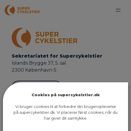
Sekretariatet for Supercykelstier
Islands Brygge 37, 5. sal
2300 København S
Send os en email
Cookies på supercykelstier.dk
Ruter
Presse
Om os
Vi bruger cookies til at forbedre din brugeroplevelse
på supercykelstier.dk. Vi placerer først cookies, når du
Nyheder
Dokumenter
Kontakt
har givet dit samtykke.