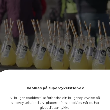
Cookies på supercykelstier.dk
Vi bruger cookies til at forbedre din brugeroplevelse på
supercykelstier.dk. Vi placerer først cookies, når du har
givet dit samtykke.