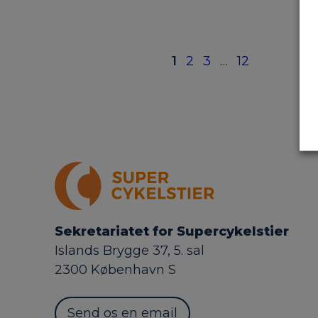
1
2
3
…
12
Sekretariatet for Supercykelstier
Islands Brygge 37, 5. sal
2300 København S
Send os en email