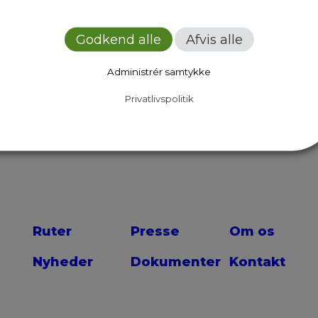
Godkend alle
Afvis alle
Next Page
Administrér samtykke
Privatlivspolitik
Ruter
Presse
Om os
Nyheder
Dokumenter
Kontakt