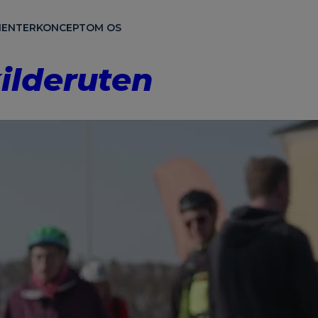
ENTER
KONCEPT
OM OS
ilderuten