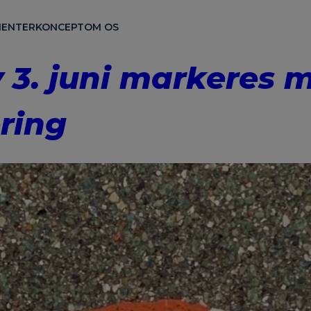
ENTER
KONCEPT
OM OS
 3. juni markeres 
ring