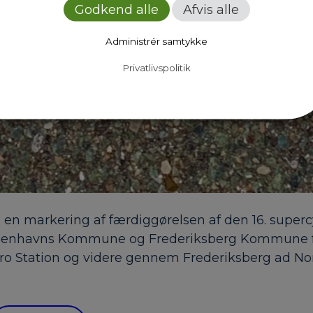
Godkend alle
Afvis alle
Administrér samtykke
Privatlivspolitik
med en markering af færdiggørelsen af den 16. supe
øbenhavns Kommune og Frederiksberg Kommune fr
ebro Station og videre gennem Frederiksberg ad No