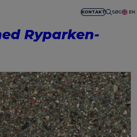
KONTAKT
SØG
EN
med Ryparken-