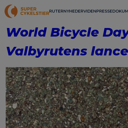
RUTER
NYHEDER
VIDEN
PRESSE
DOKUM
World Bicycle Day
Valbyrutens lance