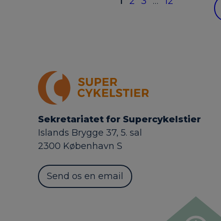
1
2
3
…
12
Sekretariatet for Supercykelstier
Islands Brygge 37, 5. sal
2300 København S
Send os en email