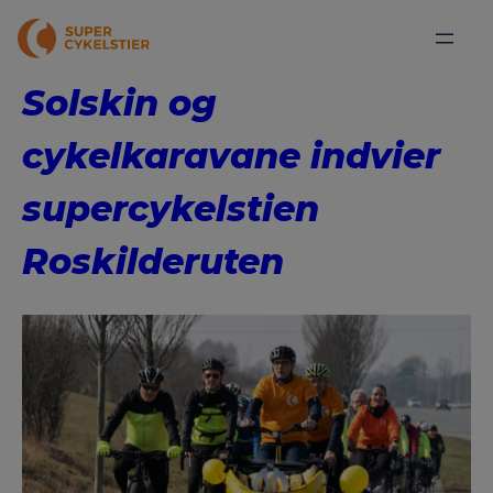
Solskin og
cykelkaravane indvier
supercykelstien
Roskilderuten