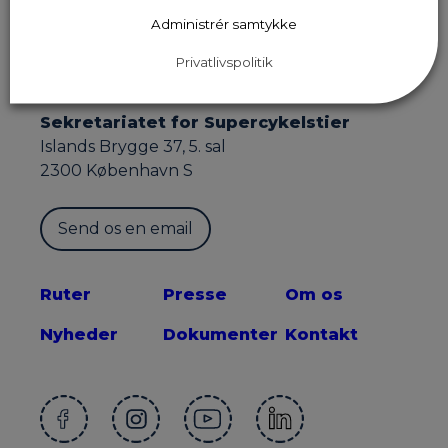
Administrér samtykke
Privatlivspolitik
Sekretariatet for Supercykelstier
Islands Brygge 37, 5. sal
2300 København S
Send os en email
Ruter
Presse
Om os
Nyheder
Dokumenter
Kontakt