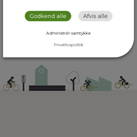
Ruter
Presse
Om os
Godkend alle
Afvis alle
Nyheder
Dokumenter
Kontakt
Administrér samtykke
Privatlivspolitik