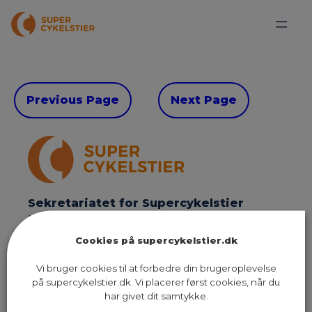
Previous Page
Next Page
Sekretariatet for Supercykelstier
Islands Brygge 37, 5. sal
2300 København S
Cookies på supercykelstier.dk
Vi bruger cookies til at forbedre din brugeroplevelse
Send os en email
på supercykelstier.dk. Vi placerer først cookies, når du
har givet dit samtykke.