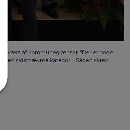
 på tværs af kommunegrænser. “Der er gode
m i den sidstnævnte kategori.” Sådan skrev