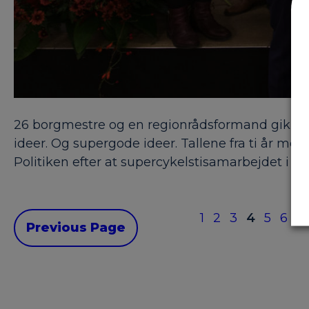
26 borgmestre og en regionrådsformand gik sa
ideer. Og supergode ideer. Tallene fra ti år me
Politiken efter at supercykelstisamarbejdet i 
1
2
3
4
5
6
…
Previous Page