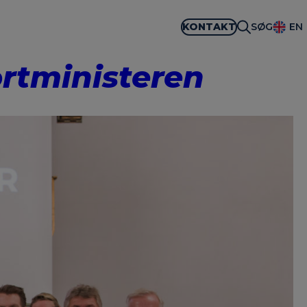
KONTAKT
SØG
EN
ortministeren