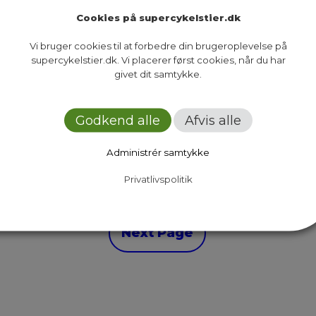
Cookies på supercykelstier.dk
Vi bruger cookies til at forbedre din brugeroplevelse på
supercykelstier.dk. Vi placerer først cookies, når du har
givet dit samtykke.
Godkend alle
Afvis alle
mmen om at opfordre staten til at styrke cykling
d supercykelstierne gør det rimeligt at placere de
Administrér samtykke
hovedstadsregionen i oktober i år præsenterede…
Privatlivspolitik
12
Next Page