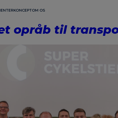
ENTER
KONCEPT
OM OS
et opråb til transp