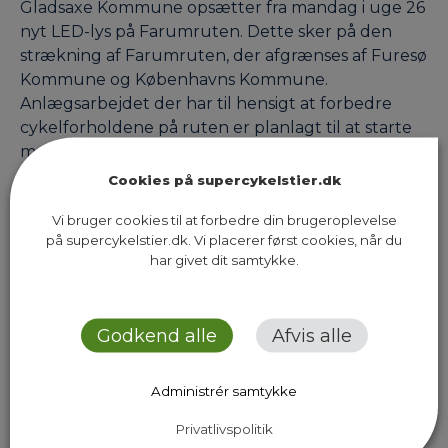
Gladsaxe Kommune opsætter fra mandag i uge 26
nyt LED-lys på Farumruten. Dette sker på den
strækning af Farumruten, der afgrænses af Furesø
Kommune og Københavns Kommune.
Anlægsarbejdet der har til hensigt at forbedre
cykelforholdene på ruten er planlagt til at starte
mandag i uge 26 og forventes afsluttet i uge 35.
Arbejdet kommer til…
Cookies på supercykelstier.dk
Vi bruger cookies til at forbedre din brugeroplevelse
på supercykelstier.dk. Vi placerer først cookies, når du
har givet dit samtykke.
Next Page
Godkend alle
Afvis alle
Administrér samtykke
Sekretariatet for Supercykelstier
Privatlivspolitik
Islands Brygge 37, 5. sal