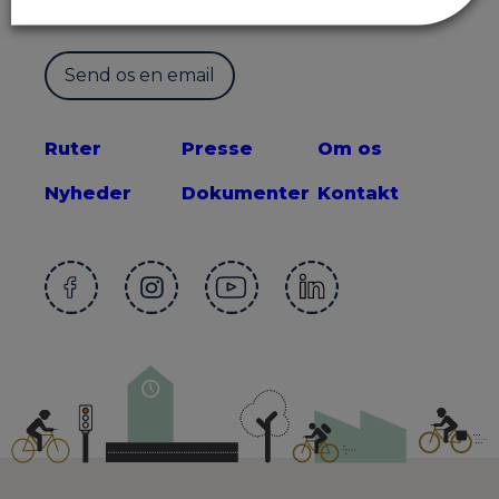
2300 København S
Send os en email
Ruter
Presse
Om os
Nyheder
Dokumenter
Kontakt