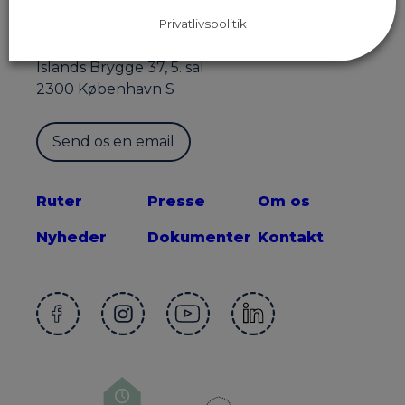
Privatlivspolitik
Sekretariatet for Supercykelstier
Islands Brygge 37, 5. sal
2300 København S
Send os en email
Ruter
Presse
Om os
Nyheder
Dokumenter
Kontakt