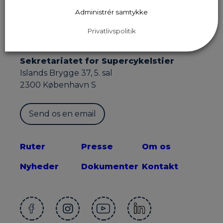
Administrér samtykke
Privatlivspolitik
Sekretariatet for Supercykelstier
Islands Brygge 37, 5. sal
2300 København S
Send os en email
Ruter
Presse
Om os
Nyheder
Dokumenter
Kontakt