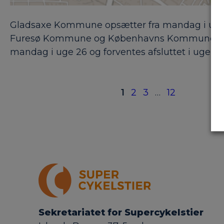
Gladsaxe Kommune opsætter fra mandag i uge 2
Furesø Kommune og Københavns Kommune. Anlægsa
mandag i uge 26 og forventes afsluttet i uge 3
1
2
3
…
12
Sekretariatet for Supercykelstier