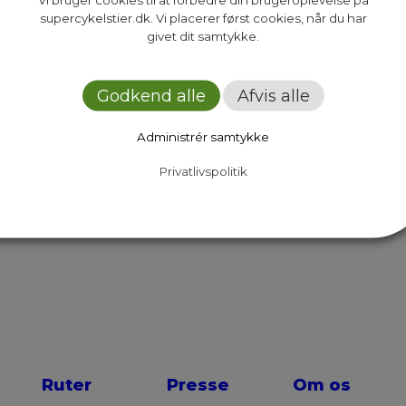
supercykelstier.dk. Vi placerer først cookies, når du har
givet dit samtykke.
6 nyt LED-lys på Farumruten. Dette sker på den
rbejdet der har til hensigt at forbedre cykelfor
5. Arbejdet kommer til…
Godkend alle
Afvis alle
Administrér samtykke
Privatlivspolitik
Next Page
Ruter
Presse
Om os