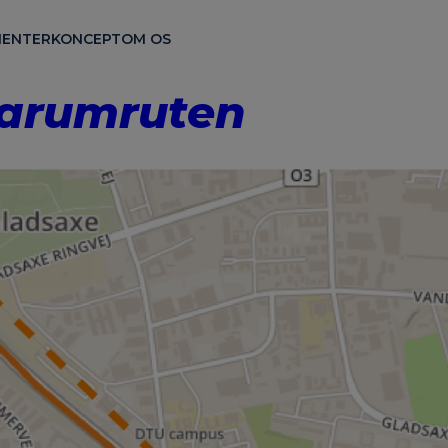
ENTER
KONCEPT
OM OS
Farumruten