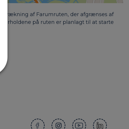
 strækning af Farumruten, der afgrænses af
holdene på ruten er planlagt til at starte