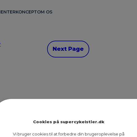
ENTER
KONCEPT
OM OS
2
Next Page
Ruter
Presse
Om os
Cookies på supercykelstier.dk
Nyheder
Dokumenter
Kontakt
Vi bruger cookies til at forbedre din brugeroplevelse på