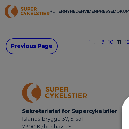
RUTER
NYHEDER
VIDEN
PRESSE
DOKUM
1
…
9
10
11
1
Previous Page
Sekretariatet for Supercykelstier
Islands Brygge 37, 5. sal
2300 København S