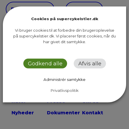
Previous Page
Next Page
Cookies på supercykelstier.dk
Vi bruger cookies til at forbedre din brugeroplevelse
på supercykelstier.dk. Vi placerer først cookies, når du
har givet dit samtykke.
Sekretariatet for Supercykelstier
Islands Brygge 37, 5. sal
Godkend alle
Afvis alle
2300 København S
Administrér samtykke
Send os en email
Privatlivspolitik
Ruter
Presse
Om os
Nyheder
Dokumenter
Kontakt