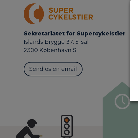
Sekretariatet for Supercykelstier
Islands Brygge 37, 5. sal
2300 København S
Send os en email