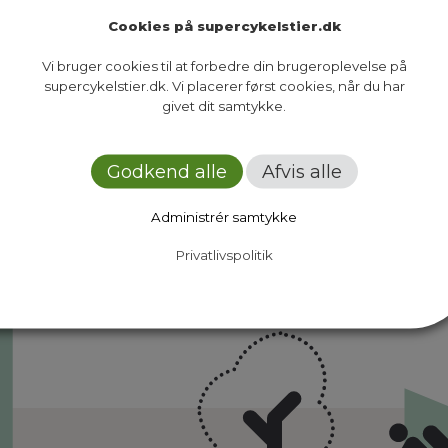
Cookies på supercykelstier.dk
Vi bruger cookies til at forbedre din brugeroplevelse på
supercykelstier.dk. Vi placerer først cookies, når du har
givet dit samtykke.
Ruter
Presse
Om os
Nyheder
Dokumenter
Kontakt
Godkend alle
Afvis alle
Administrér samtykke
Privatlivspolitik