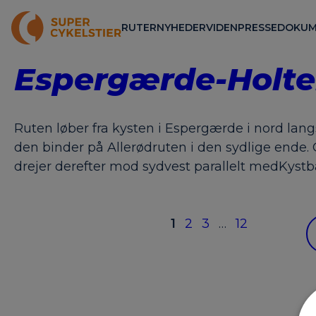
RUTER
NYHEDER
VIDEN
PRESSE
DOKUM
Espergærde-Holte
Ruten løber fra kysten i Espergærde i nord lang
den binder på Allerødruten i den sydlige ende
drejer derefter mod sydvest parallelt medKystb
1
2
3
…
12