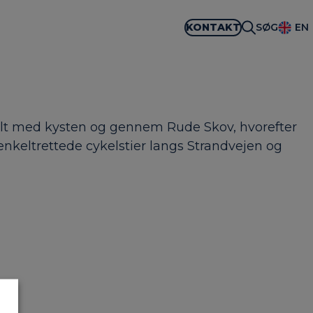
KONTAKT
SØG
EN
llelt med kysten og gennem Rude Skov, hvorefter
nkeltrettede cykelstier langs Strandvejen og