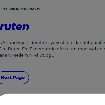
ENTER
KONCEPT
OM OS
ruten
s Strandvejen, derefter sydvest ind i landet para
. Om Ruten Fra Espergærde går ruten mod syd ad e
anen. Mellem Nivå St. og…
Next Page