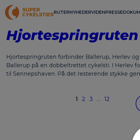
RUTER
NYHEDER
VIDEN
PRESSE
DOKUM
Hjortespringruten
Hjortespringruten forbinder Ballerup, Herlev o
Ballerup på en dobbeltrettet cykelsti. I Herlev f
til Sennepshaven. På det resterende stykke ge
1
2
3
…
12