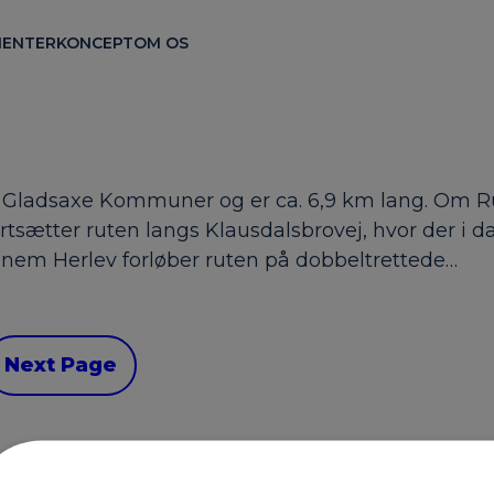
ENTER
KONCEPT
OM OS
g Gladsaxe Kommuner og er ca. 6,9 km lang. Om Ru
ortsætter ruten langs Klausdalsbrovej, hvor der i d
nnem Herlev forløber ruten på dobbeltrettede…
Next Page