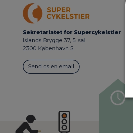
Sekretariatet for Supercykelstier
Islands Brygge 37, 5. sal
2300 København S
Send os en email