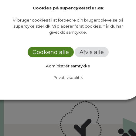
Cookies på supercykelstier.dk
Vi bruger cookies til at forbedre din brugeroplevelse på
supercykelstier.dk. Vi placerer først cookies, når du har
givet dit samtykke.
Ruter
Presse
Om os
Nyheder
Dokumenter
Kontakt
Godkend alle
Afvis alle
Administrér samtykke
Privatlivspolitik