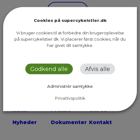
Next Page
Cookies på supercykelstier.dk
Vi bruger cookies til at forbedre din brugeroplevelse
på supercykelstier.dk. Vi placerer først cookies, når du
har givet dit samtykke.
Sekretariatet for Supercykelstier
Islands Brygge 37, 5. sal
Godkend alle
Afvis alle
2300 København S
Administrér samtykke
Send os en email
Privatlivspolitik
Ruter
Presse
Om os
Nyheder
Dokumenter
Kontakt