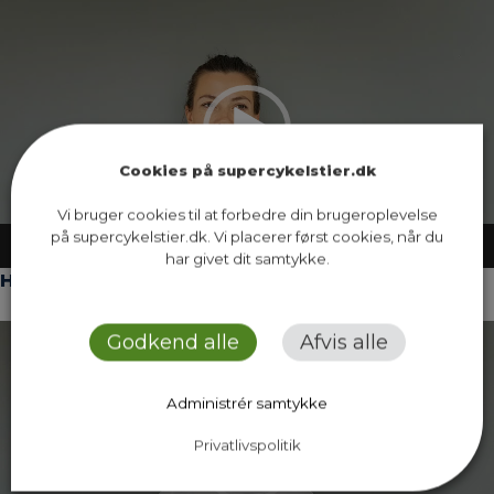
Videoafspiller
Cookies på supercykelstier.dk
Vi bruger cookies til at forbedre din brugeroplevelse
på supercykelstier.dk. Vi placerer først cookies, når du
00:00
04:22
har givet dit samtykke.
Hvorfor evaluerer vi ruterne?
Videoafspiller
Godkend alle
Afvis alle
Administrér samtykke
Privatlivspolitik