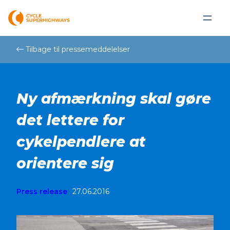
Skip
to
content
Tilbage til pressemeddelelser
Ny afmærkning skal gøre
det lettere for
cykelpendlere at
orientere sig
Press release
27.06.2016