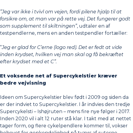
”Jeg var ikke i tvivl om vejen, fordi pilene hjalp til at
forsikre om, at man var på rette vej. Det fungerer godt
som supplement til skiltningen”
, udtaler en af
testpendlerne, mens en anden testpendler fortæller:
”
Jeg er glad for C’erne (logo red). Det er fedt at vide
inden krydset, hvilken vej man skal og få bekræftet
efter krydset med et C”.
Et voksende net af Supercykelstier kræver
bedre vejvisning
Ideen om Supercykelstier blev født i 2009 og siden da
er der indviet to Supercykelstier. I år indvies den tredje
Supercykelsti – Ishøjruten – mens fire nye følger i 2017.
Inden 2020 vil i alt 12 ruter stå klar. I takt med at nettet
tager form, og flere cykelpendlere kommer til, vokser
behovet for genkendelighed på tværs af ruterne.