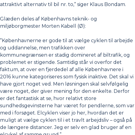
attraktivt alternativ til bil nr. to,” siger Klaus Bondam.
Glæden deles af Københavns teknik- og
miljøborgmester Morten Kabell (Ø):
”Københavnerne er gode til at vælge cyklen til arbejde
og uddannelse, men trafikken over
kommunegrænsen er stadig domineret af biltrafik, og
problemet er stigende. Samtidig står vi overfor det
faktum, at over en fjerdedel af alle Københavnere i
2016 kunne kategoriseres som fysisk inaktive. Det skal vi
have gjort noget ved. Men løsningen skal selvfølgelig
være noget, der giver mening for den enkelte. Derfor
er det fantastisk at se, hvor relativt store
sundhedsgevinsterne har været for pendlerne, som var
med i forsøget. Elcyklen viser jo her, hvordan det er
muligt at vælge cyklen til i et travlt arbejdsliv – også på
de længere distancer. Jeg er selv en glad bruger af en
elcykel af samme grund.”