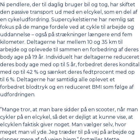
Ni pendlere, der til daglig bruger bil og tog, har skiftet
den passive transport ud med en elcykel, som en del af
en cykeludfordring. Supercykelstierne har nemlig sat
fokus på de mange fordele ved at cykle til arbejde og
uddannelse – også på strækninger længere end fem
kilometer. Deltagerne har mellem 10 og 35 km til
arbejde og oplevede til sammen en forbedring af deres
body age på 19 år. Individuelt har deltagerne reduceret
deres body age med op til 5 år, forbedret deres kondital
med op til 42 % og sænket deres fedtprocent med op
til 6 %. Deltagerne har samtidig alle oplevet et
forbedret blodtryk og en reduceret BMI som følge af
udfordringen.
”Mange tror, at man bare sidder på en scooter, når man
cykler på en elcykel, så det er dejligt at kunne vise, at
elcyklen faktisk giver noget. Man vælger selv, hvor
meget man vil yde. Jeg træder til på vej på arbejde og
slapper mere af på vejen hjem,” fortæller Mette