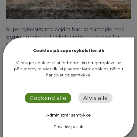
Supercykelstisamarbejdet har i samarbejde med
Epinion undersøgt cykelpendlernes behov for
trafikinformation.
Cookies på supercykelstier.dk
Vi bruger cookies til at forbedre din brugeroplevelse
på supercykelstier.dk. Vi placerer først cookies, når du
Previous Page
Next Page
har givet dit samtykke.
Godkend alle
Afvis alle
Administrér samtykke
Sekretariatet for Supercykelstier
Islands Brygge 37, 5. sal
Privatlivspolitik
2300 København S