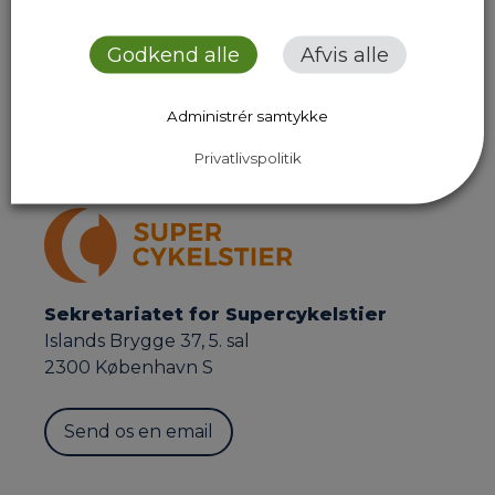
Lersøparken, via Lygten i Nordvest, forbi Nørrebro
Station og videre gennem Frederiksberg ad
Godkend alle
Afvis alle
Nordre og Søndre Fasanvej for at…
Administrér samtykke
Previous Page
Next Page
Privatlivspolitik
Sekretariatet for Supercykelstier
Islands Brygge 37, 5. sal
2300 København S
Send os en email