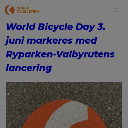
World Bicycle Day 3.
juni markeres med
Ryparken-Valbyrutens
lancering