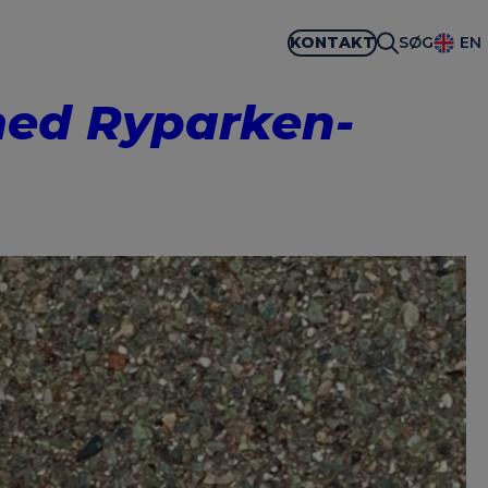
KONTAKT
SØG
EN
med Ryparken-