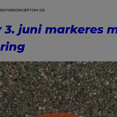
ENTER
KONCEPT
OM OS
 3. juni markeres 
ring