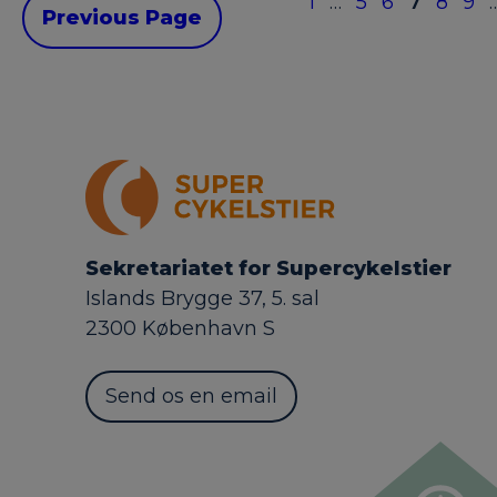
1
…
5
6
7
8
9
Previous Page
Sekretariatet for Supercykelstier
Islands Brygge 37, 5. sal
2300 København S
Send os en email