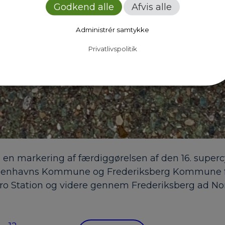
Godkend alle
Afvis alle
Administrér samtykke
Privatlivspolitik
med en markering af færdiggørelsen af den 16. supe
øbenhavns Kommune og Frederiksberg Kommune fr
ebro Station og videre gennem Frederiksberg ad No