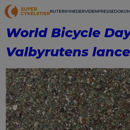
RUTER
NYHEDER
VIDEN
PRESSE
DOKUM
World Bicycle Day
Valbyrutens lance