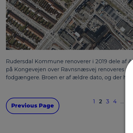
Rudersdal Kommune renoverer i 2019 dele af Alle
på Kongevejen over Ravnsnæsvej renoveres i peri
fodgængere. Broen er af ældre dato, og der har 
1
2
3
4
…
12
Previous Page