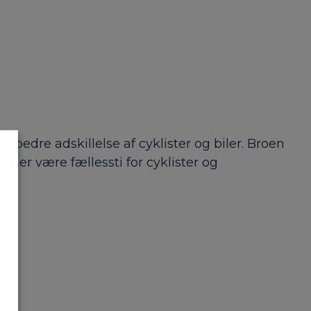
bedre adskillelse af cyklister og biler. Broen
 der være fællessti for cyklister og