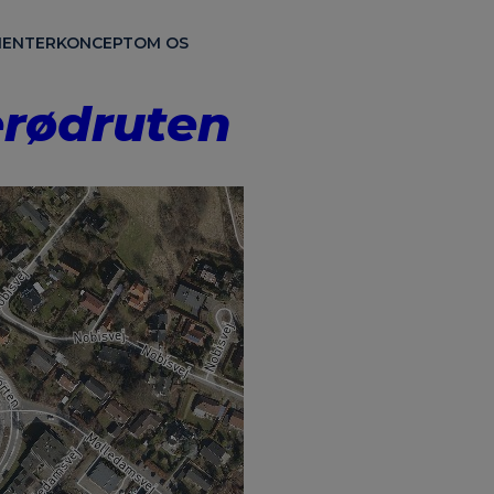
ENTER
KONCEPT
OM OS
erødruten