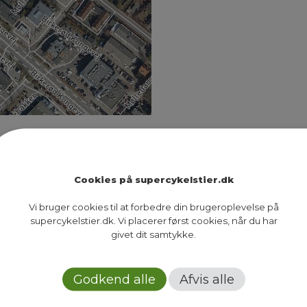
rødruten, der blandt andet får bredere cykelsti og 
oden medio april til medio oktober. I perioden vil
indtil nu ikke været…
Cookies på supercykelstier.dk
Vi bruger cookies til at forbedre din brugeroplevelse på
supercykelstier.dk. Vi placerer først cookies, når du har
givet dit samtykke.
Next Page
Godkend alle
Afvis alle