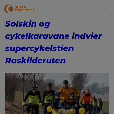
Solskin og
cykelkaravane indvier
supercykelstien
Roskilderuten