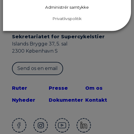
Administrér samtykke
Privatlivspolitik
Sekretariatet for Supercykelstier
Islands Brygge 37, 5. sal
2300 København S
Send os en email
Ruter
Presse
Om os
Nyheder
Dokumenter
Kontakt