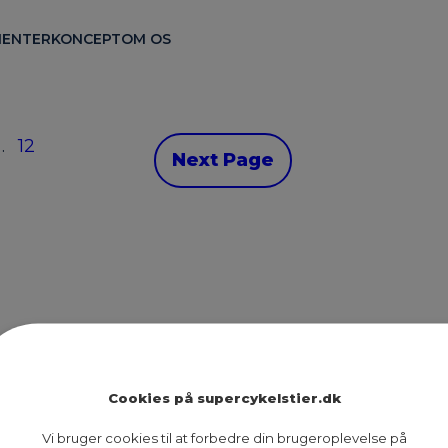
ENTER
KONCEPT
OM OS
…
12
Next Page
Ruter
Presse
Om os
Cookies på supercykelstier.dk
Nyheder
Dokumenter
Kontakt
Vi bruger cookies til at forbedre din brugeroplevelse på