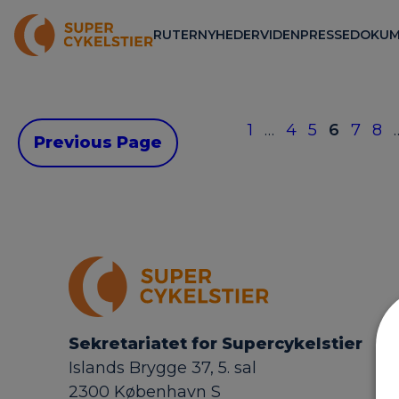
RUTER
NYHEDER
VIDEN
PRESSE
DOKUM
1
…
4
5
6
7
8
Previous Page
Sekretariatet for Supercykelstier
Islands Brygge 37, 5. sal
2300 København S