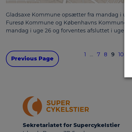
Gladsaxe Kommune opsætter fra mandag i uge 2
Furesø Kommune og Københavns Kommune. Anlægsa
mandag i uge 26 og forventes afsluttet i uge 3
1
…
7
8
9
10
11
Previous Page
Sekretariatet for Supercykelstier