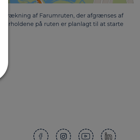
 strækning af Farumruten, der afgrænses af
holdene på ruten er planlagt til at starte