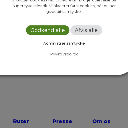
supercykelstier.dk. Vi placerer først cookies, når du har
givet dit samtykke.
6 nyt LED-lys på Farumruten. Dette sker på den
rbejdet der har til hensigt at forbedre cykelfor
5. Arbejdet kommer til…
Godkend alle
Afvis alle
Administrér samtykke
12
Privatlivspolitik
Next Page
Ruter
Presse
Om os