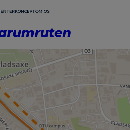
ENTER
KONCEPT
OM OS
Farumruten