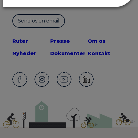
2300 København S
Send os en email
Ruter
Presse
Om os
Nyheder
Dokumenter
Kontakt