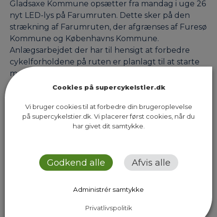
Gladsaxe Kommune opsætter fra mandag i uge 26
nyt LED-lys på Farumruten. Dette sker på den
strækning af Farumruten, der afgrænses af Furesø
Kommune og Københavns Kommune.
Anlægsarbejdet der har til hensigt at forbedre
cykelforholdene på ruten er planlagt til at starte
mandag i uge 26 og forventes afsluttet i uge 35.
Arbejdet kommer til…
Cookies på supercykelstier.dk
Vi bruger cookies til at forbedre din brugeroplevelse
på supercykelstier.dk. Vi placerer først cookies, når du
har givet dit samtykke.
Previous Page
Next Page
Godkend alle
Afvis alle
Administrér samtykke
Sekretariatet for Supercykelstier
Privatlivspolitik
Islands Brygge 37, 5. sal