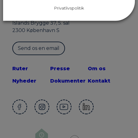
Privatlivspolitik
Sekretariatet for Supercykelstier
Islands Brygge 37, 5. sal
2300 København S
Send os en email
Ruter
Presse
Om os
Nyheder
Dokumenter
Kontakt