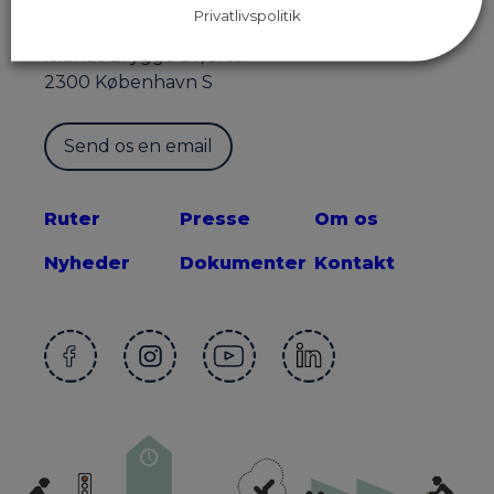
Privatlivspolitik
Sekretariatet for Supercykelstier
Islands Brygge 37, 5. sal
2300 København S
Send os en email
Ruter
Presse
Om os
Nyheder
Dokumenter
Kontakt