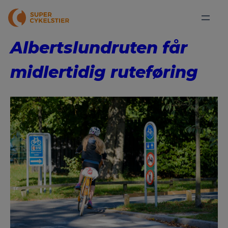
Albertslundruten får
midlertidig ruteføring