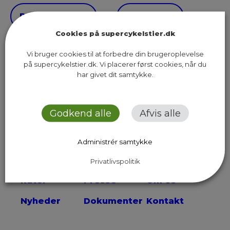
Previous Page
Next Page
Cookies på supercykelstier.dk
Vi bruger cookies til at forbedre din brugeroplevelse
på supercykelstier.dk. Vi placerer først cookies, når du
har givet dit samtykke.
Sekretariatet for Supercykelstier
Islands Brygge 37, 5. sal
Godkend alle
Afvis alle
2300 København S
Administrér samtykke
Send os en email
Privatlivspolitik
Ruter
Presse
Om os
Nyheder
Dokumenter
Kontakt