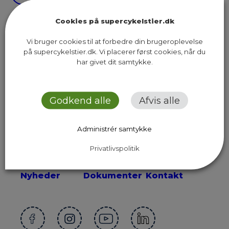
Cookies på supercykelstier.dk
Vi bruger cookies til at forbedre din brugeroplevelse
på supercykelstier.dk. Vi placerer først cookies, når du
har givet dit samtykke.
Sekretariatet for Supercykelstier
Islands Brygge 37, 5. sal
2300 København S
Godkend alle
Afvis alle
Send os en email
Administrér samtykke
Privatlivspolitik
Ruter
Presse
Om os
Nyheder
Dokumenter
Kontakt