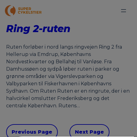
Ring 2-ruten
Ruten forløber i nord langs ringvejen Ring 2 fra
Hellerup via Emdrup, Københavns
Nordvestkvarter og Bellahøj til Vanløse. Fra
Damhussøen og sydpå løber ruten i parker og
grønne områder via Vigerslevparken og
Valbyparken til Fiskerhavnen i Københavns
Sydhavn. Om Ruten Ruten er en ringrute, der i en
halvcirkel omslutter Frederiksberg og det
centrale København. Rutens…
Previous Page
Next Page