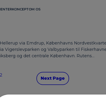
ENTER
KONCEPT
OM OS
ra Hellerup via Emdrup, Københavns Nordvestkvarte
via Vigerslevparken og Valbyparken til Fiskerha
eriksberg og det centrale København. Rutens…
12
Next Page