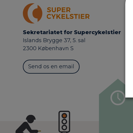
Sekretariatet for Supercykelstier
Islands Brygge 37, 5. sal
2300 København S
Send os en email