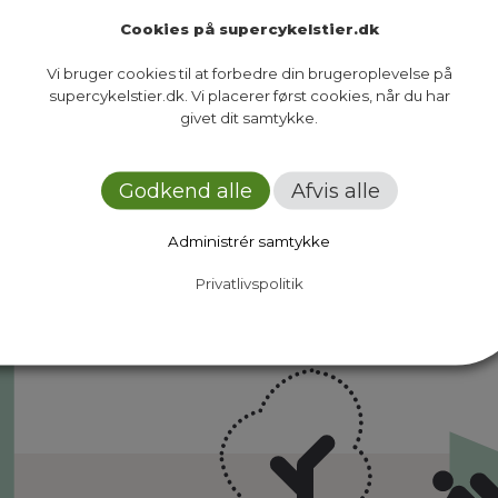
Cookies på supercykelstier.dk
Vi bruger cookies til at forbedre din brugeroplevelse på
supercykelstier.dk. Vi placerer først cookies, når du har
givet dit samtykke.
Ruter
Presse
Om os
Nyheder
Dokumenter
Kontakt
Godkend alle
Afvis alle
Administrér samtykke
Privatlivspolitik