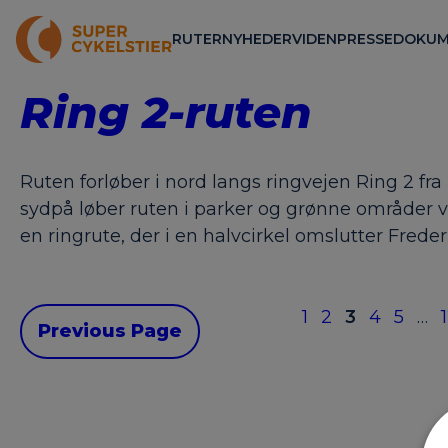
RUTER
NYHEDER
VIDEN
PRESSE
DOKUM
Ring 2-ruten
Ruten forløber i nord langs ringvejen Ring 2 f
sydpå løber ruten i parker og grønne områder 
en ringrute, der i en halvcirkel omslutter Fred
1
2
3
4
5
…
Previous Page