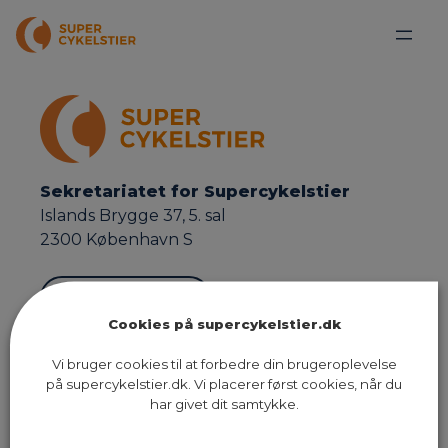
Sekretariatet for Supercykelstier
Islands Brygge 37, 5. sal
2300 København S
Send os en email
Cookies på supercykelstier.dk
Ruter
Presse
Om os
Vi bruger cookies til at forbedre din brugeroplevelse
på supercykelstier.dk. Vi placerer først cookies, når du
Nyheder
Dokumenter
Kontakt
har givet dit samtykke.